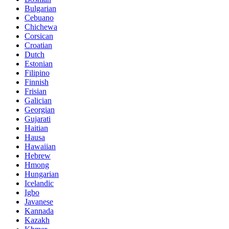
Bulgarian
Cebuano
Chichewa
Corsican
Croatian
Dutch
Estonian
Filipino
Finnish
Frisian
Galician
Georgian
Gujarati
Haitian
Hausa
Hawaiian
Hebrew
Hmong
Hungarian
Icelandic
Igbo
Javanese
Kannada
Kazakh