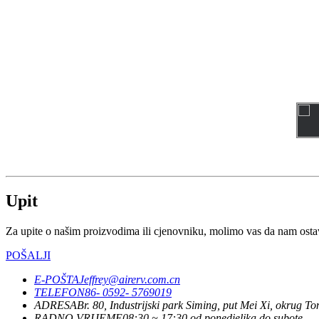
Upit
Za upite o našim proizvodima ili cjenovniku, molimo vas da nam ostavi
POŠALJI
E-POŠTA
Jeffrey@airerv.com.cn
TELEFON
86- 0592- 5769019
ADRESA
Br. 80, Industrijski park Siming, put Mei Xi, okrug 
RADNO VRIJEME
08:30 ~ 17:30 od ponedjeljka do subote