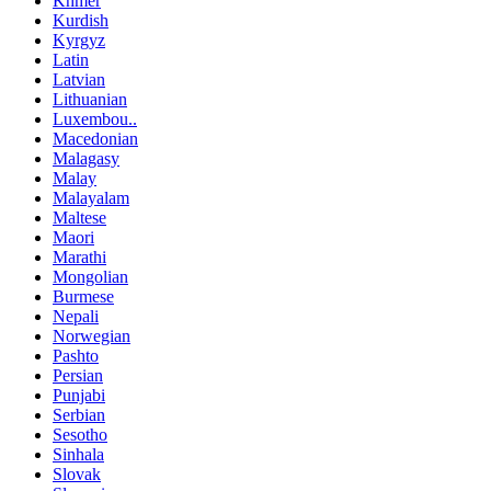
Khmer
Kurdish
Kyrgyz
Latin
Latvian
Lithuanian
Luxembou..
Macedonian
Malagasy
Malay
Malayalam
Maltese
Maori
Marathi
Mongolian
Burmese
Nepali
Norwegian
Pashto
Persian
Punjabi
Serbian
Sesotho
Sinhala
Slovak