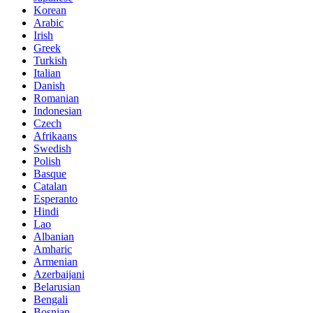
Korean
Arabic
Irish
Greek
Turkish
Italian
Danish
Romanian
Indonesian
Czech
Afrikaans
Swedish
Polish
Basque
Catalan
Esperanto
Hindi
Lao
Albanian
Amharic
Armenian
Azerbaijani
Belarusian
Bengali
Bosnian