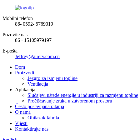
Mobilni telefon
86- 0592- 5769019
Pozovite nas
86 - 15105979197
E-pošta
Jeffrey@airerv.com.cn
Dom
Proizvodi
Jezgro za izmjenu topline
Ventilacija
Aplikacija
Slučajevi uštede energije u industriji za razmjenu topline
Pročišćavanje zraka u zatvorenom prostoru
Često postavljana pitanja
O nama
Obilazak fabrike
Vijesti
Kontaktirajte nas
English