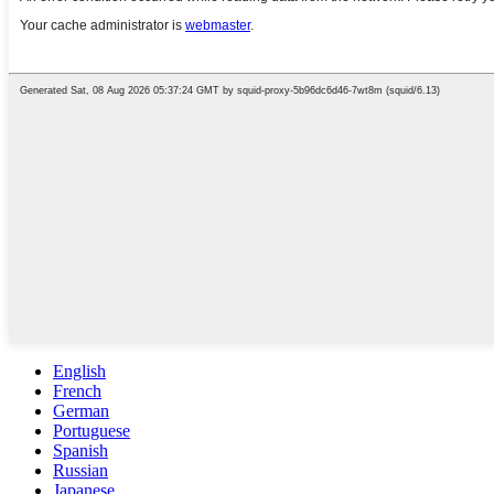
English
French
German
Portuguese
Spanish
Russian
Japanese