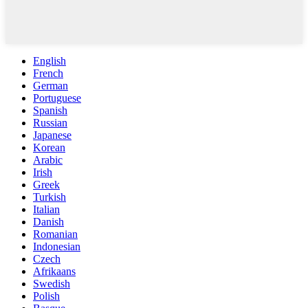
English
French
German
Portuguese
Spanish
Russian
Japanese
Korean
Arabic
Irish
Greek
Turkish
Italian
Danish
Romanian
Indonesian
Czech
Afrikaans
Swedish
Polish