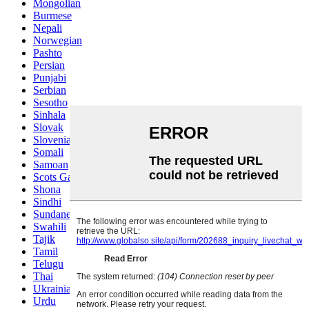
Mongolian
Burmese
Nepali
Norwegian
Pashto
Persian
Punjabi
Serbian
Sesotho
Sinhala
Slovak
Slovenian
Somali
Samoan
Scots Gaelic
Shona
Sindhi
Sundanese
Swahili
Tajik
Tamil
Telugu
Thai
Ukrainian
Urdu