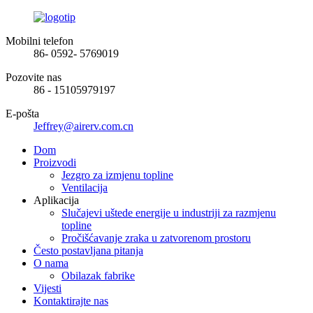
Mobilni telefon
86- 0592- 5769019
Pozovite nas
86 - 15105979197
E-pošta
Jeffrey@airerv.com.cn
Dom
Proizvodi
Jezgro za izmjenu topline
Ventilacija
Aplikacija
Slučajevi uštede energije u industriji za razmjenu
topline
Pročišćavanje zraka u zatvorenom prostoru
Često postavljana pitanja
O nama
Obilazak fabrike
Vijesti
Kontaktirajte nas