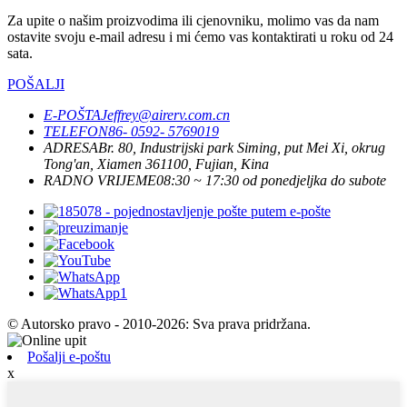
Za upite o našim proizvodima ili cjenovniku, molimo vas da nam
ostavite svoju e-mail adresu i mi ćemo vas kontaktirati u roku od 24
sata.
POŠALJI
E-POŠTA
Jeffrey@airerv.com.cn
TELEFON
86- 0592- 5769019
ADRESA
Br. 80, Industrijski park Siming, put Mei Xi, okrug
Tong'an, Xiamen 361100, Fujian, Kina
RADNO VRIJEME
08:30 ~ 17:30 od ponedjeljka do subote
© Autorsko pravo - 2010-2026: Sva prava pridržana.
Pošalji e-poštu
x