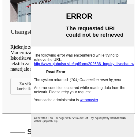
Changshu Feilong Nonwoven Machinery Co.
Rješenje za iskorištavanje otpadne topline sušenjem
Modernizacija i preuređenje proizvodne linije: —
Iskorištavanje otpadne topline iz proizvodnje netkanog
tekstila za netkane materijale, kožu i ostale netkane
materijale radi poboljšanja efikasnosti proizvodnje.
Za više industrijskih rješenja, obratite se našoj službi za
korisnike.
—— Sajam butičnih proizvoda za