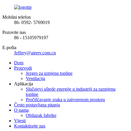
Mobilni telefon
86- 0592- 5769019
Pozovite nas
86 - 15105979197
E-pošta
Jeffrey@airerv.com.cn
Dom
Proizvodi
Jezgro za izmjenu topline
Ventilacija
Aplikacija
Slučajevi uštede energije u industriji za razmjenu
topline
Pročišćavanje zraka u zatvorenom prostoru
Često postavljana pitanja
O nama
Obilazak fabrike
Vijesti
Kontaktirajte nas