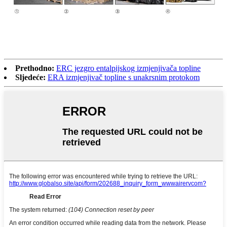
Prethodno:
ERC jezgro entalpijskog izmjenjivača topline
Sljedeće:
ERA izmjenjivač topline s unakrsnim protokom