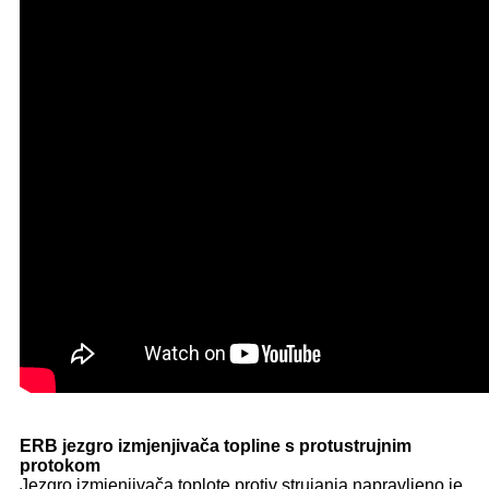
ERB jezgro izmjenjivača topline s protustrujnim
protokom
Jezgro izmjenjivača toplote protiv strujanja napravljeno je