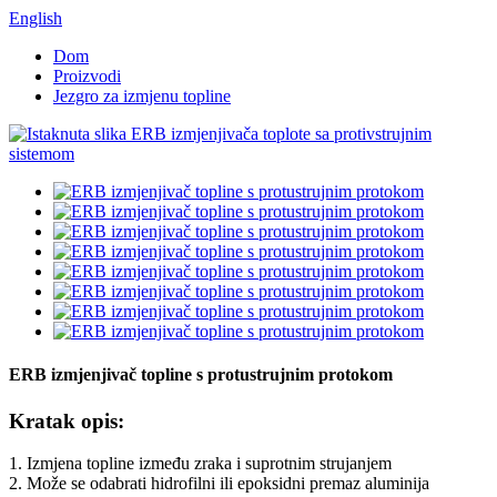
English
Dom
Proizvodi
Jezgro za izmjenu topline
ERB izmjenjivač topline s protustrujnim protokom
Kratak opis:
1. Izmjena topline između zraka i suprotnim strujanjem
2. Može se odabrati hidrofilni ili epoksidni premaz aluminija