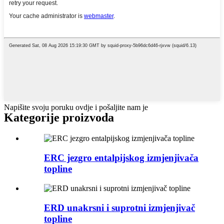
Napišite svoju poruku ovdje i pošaljite nam je
Kategorije proizvoda
ERC jezgro entalpijskog izmjenjivača
topline
ERD unakrsni i suprotni izmjenjivač
topline