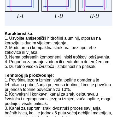
Karakteristika:
1. Usvojite antiseptički hidrofilni aluminij, otporan na
koroziju, s dugim vijekom trajanja.
2. Modularna i kompaktna struktura, bez upotrebe
zakovica ili vijaka.
3. Nema pokretnih komponenti, niski troškovi održavanja.
4. Pogodno za pranje vodom ili neutralnim deterdžentom.
5. Izuzetno visoka čvrstoća i stabilnost na pritisak.
Tehnologija proizvodnje:
1. Površina jezgra izmjenjivača topline obrađena je
tehnikama poboljšanja prijenosa topline, čime je površina
prijenosa topline povećana za 10%.
2. Konveksni i konkavni kanal za zrak, osiguravaju
čvrstoću i nepropusnost jezgra izmjenjivača topline, mogu
podnijeti visoki pritisak.
3. Kanal za suprotni zrak, dvostruki proces savijanja
bočnih ivica, koji je jednak 5 puta većoj debljini materijala,