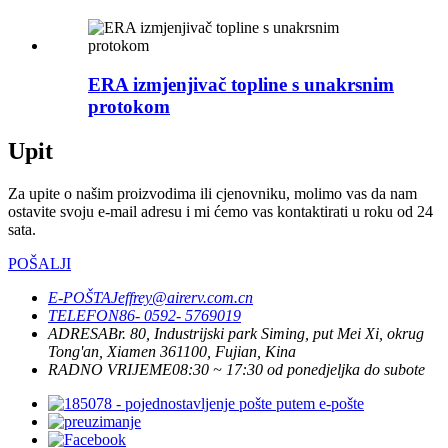
ERA izmjenjivač topline s unakrsnim
protokom
Upit
Za upite o našim proizvodima ili cjenovniku, molimo vas da nam
ostavite svoju e-mail adresu i mi ćemo vas kontaktirati u roku od 24
sata.
POŠALJI
E-POŠTA
Jeffrey@airerv.com.cn
TELEFON
86- 0592- 5769019
ADRESA
Br. 80, Industrijski park Siming, put Mei Xi, okrug
Tong'an, Xiamen 361100, Fujian, Kina
RADNO VRIJEME
08:30 ~ 17:30 od ponedjeljka do subote