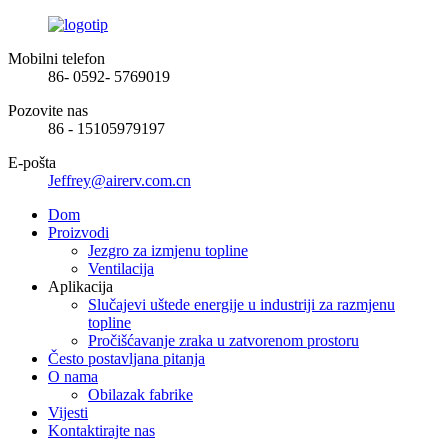
Mobilni telefon
86- 0592- 5769019
Pozovite nas
86 - 15105979197
E-pošta
Jeffrey@airerv.com.cn
Dom
Proizvodi
Jezgro za izmjenu topline
Ventilacija
Aplikacija
Slučajevi uštede energije u industriji za razmjenu
topline
Pročišćavanje zraka u zatvorenom prostoru
Često postavljana pitanja
O nama
Obilazak fabrike
Vijesti
Kontaktirajte nas