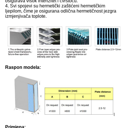
osigurava visok intenzitet i čvrstoću.
4. Svi spojevi su hermetički zaštićeni hermetičkim
ljepilom, čime je osigurana odlična hermetičnost jezgra
izmjenjivača toplote.
Raspon modela:
Primjena: