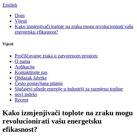
English
Dom
Vijesti
Kako izmjenjivači toplote na zraku mogu revolucionirati vašu
energetsku efikasnost?
Vijesti
Pročišćavanje zraka u zatvorenom prostoru
O nama
Aplikacija
Kontaktirajte nas
Obilazak fabrike
Često postavljana pitanja
Slučajevi uštede energije u industriji za razmjenu topline
novi indeks
Recept
Kako izmjenjivači toplote na zraku mogu
revolucionirati vašu energetsku
efikasnost?