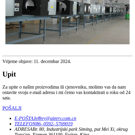
Vrijeme objave: 11. decembar 2024.
Upit
Za upite o našim proizvodima ili cjenovniku, molimo vas da nam
ostavite svoju e-mail adresu i mi ćemo vas kontaktirati u roku od 24
sata.
POŠALJI
E-POŠTA
Jeffrey@airerv.com.cn
TELEFON
86- 0592- 5769019
ADRESA
Br. 80, Industrijski park Siming, put Mei Xi, okrug
Tong'an, Xiamen 361100, Fujian, Kina