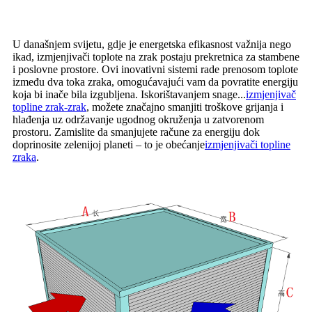
U današnjem svijetu, gdje je energetska efikasnost važnija nego
ikad, izmjenjivači toplote na zrak postaju prekretnica za stambene
i poslovne prostore. Ovi inovativni sistemi rade prenosom toplote
između dva toka zraka, omogućavajući vam da povratite energiju
koja bi inače bila izgubljena. Iskorištavanjem snage...
izmjenjivač
topline zrak-zrak
, možete značajno smanjiti troškove grijanja i
hlađenja uz održavanje ugodnog okruženja u zatvorenom
prostoru. Zamislite da smanjujete račune za energiju dok
doprinosite zelenijoj planeti – to je obećanje
izmjenjivači topline
zraka
.