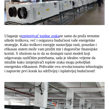
Ulaganje u
izmjenjivač topline zraka
ne samo da pruža trenutne
uštede troškova, već i osigurava budućnost vaše energetske
strategije. Kako troškovi energije nastavljaju rasti, pouzdan i
efikasan sistem može vam pružiti mir i dugoročne finansijske
koristi. S obzirom na to da su dostupni razni modeli koji
odgovaraju različitim potrebama, sada je idealno vrijeme da
istražite kako izmjenjivači toplote zraka mogu poboljšati
energetsku efikasnost. Prihvatite ovu revolucionarnu tehnologiju
i napravite prvi korak ka održivijoj i isplativijoj budućnosti!