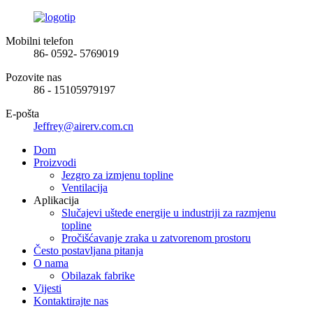
Mobilni telefon
86- 0592- 5769019
Pozovite nas
86 - 15105979197
E-pošta
Jeffrey@airerv.com.cn
Dom
Proizvodi
Jezgro za izmjenu topline
Ventilacija
Aplikacija
Slučajevi uštede energije u industriji za razmjenu
topline
Pročišćavanje zraka u zatvorenom prostoru
Često postavljana pitanja
O nama
Obilazak fabrike
Vijesti
Kontaktirajte nas