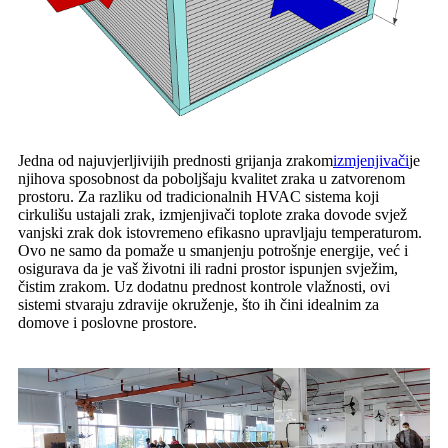
Jedna od najuvjerljivijih prednosti grijanja zrakom
izmjenjivači
je
njihova sposobnost da poboljšaju kvalitet zraka u zatvorenom
prostoru. Za razliku od tradicionalnih HVAC sistema koji
cirkulišu ustajali zrak, izmjenjivači toplote zraka dovode svjež
vanjski zrak dok istovremeno efikasno upravljaju temperaturom.
Ovo ne samo da pomaže u smanjenju potrošnje energije, već i
osigurava da je vaš životni ili radni prostor ispunjen svježim,
čistim zrakom. Uz dodatnu prednost kontrole vlažnosti, ovi
sistemi stvaraju zdravije okruženje, što ih čini idealnim za
domove i poslovne prostore.