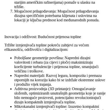
starijim američkim rafinerijama) pomaže u ulasku na
tržište.
Mogućnost prilagođavanja: Mogućnost prilagođavanja
dizajna specifičnim potrebama klijenata i uslovima na
lokaciji je ključna prednost kod međunarodnih ponuda.
Inovacija i održivost: Budućnost prijenosa topline
Tržište izmjenjivača topline pokreću zahtjevi za većom
efikasnošću, održivošću i digitalizacijom:
Poboljšane geometrije površina: Napredni dizajni
valovitosti i rebara (za cijevi i ploče) maksimiziraju
koeficijente turbulencije i prijenosa topline, smanjujući
veličinu i troškove.
Napredni materijali: Razvoj legura, kompozita i premaza
otpornijih na koroziju kako bi se izdržale ekstremne uslove
i produžio vijek trajanja.
Aditivna proizvodnja (3D printanje): Omogućavanje
složenih, optimiziranih unutrašnjih geometrija koje je ranije
bilo nemoguće proizvesti, potencijalno revolucionirajući
dizajn kompaktnih izmjenjivača topline.
Mikrokanalni izmjenjivači topline: Izuzetno kompaktni