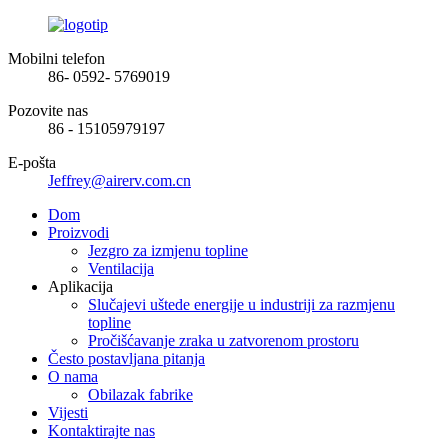
Mobilni telefon
86- 0592- 5769019
Pozovite nas
86 - 15105979197
E-pošta
Jeffrey@airerv.com.cn
Dom
Proizvodi
Jezgro za izmjenu topline
Ventilacija
Aplikacija
Slučajevi uštede energije u industriji za razmjenu
topline
Pročišćavanje zraka u zatvorenom prostoru
Često postavljana pitanja
O nama
Obilazak fabrike
Vijesti
Kontaktirajte nas