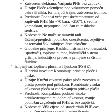
Zatvorena elektrana: Varijanta PHE bez zaptivki.
Dizajn: Ploče zalemljene pod vakuumom pomoću
bakra ili nikla, formirajući trajnu, zatvorenu jedinicu.
Prednosti: Podnosi veće pritiske/temperature od
zaptivnih PHE (do ~70 bara, ~250°C), veoma
kompaktan, nepropusni, odličan za rashladna
sredstva.
Nedostaci: Ne može se rastaviti radi
čišćenja/pregleda; podložno onečišćenju; osjetljivo
na termalni šok; zahtijeva čiste tekućine.
Globalne primjene: Rashladni sistemi (kondenzatori,
isparivači), toplotne pumpe, hidraulički sistemi
grijanja, industrijske procesne primjene sa čistim
fluidima.
Izmjenjivač topline s pločama i ljuskom (PSHE):
Hibridni inovator: Kombinuje principe ploče i
ljuske.
Dizajn: Kružni zavareni paket ploča zatvoren u
plaštu posude pod pritiskom. Kombinuje visoku
efikasnost ploča sa zadržavanjem pritiska plašta.
Prednosti: Kompaktan, podnosi visoke
pritiske/temperature, dobra efikasnost, manje
podložan zagađenju od PHE-a, bez zaptivki.
Nedostaci: Viša cijena od standardnih PHE-ova,
ograničen pristup za rastavljanje/čišćenje.