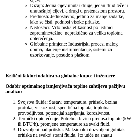
Dizajn: Jedna cijev unutar druge; jedan fluid teče u
unutrašnjoj cijevi, a drugi u prstenastom prostoru.
Prednosti: Jednostavno, jeftino za manje zadatke,
lako se čisti, podnosi visoke pritiske.
Nedostaci: Vrlo niska efikasnost po jedinici
zapremine/težine, nepraktično za velika toplotna
opterećenja.
Globalne primjene: Industrijski procesi malog
obima, hlađenje instrumentacije, sistemi za
uzorkovanje, posude s plaštom.
Kritični faktori odabira za globalne kupce i inženjere
Odabir optimalnog izmjenjivača topline zahtijeva pažljivu
analizu:
Svojstva fluida: Sastav, temperatura, pritisak, brzina
protoka, viskoznost, specifična toplota, toplotna
provodljivost, potencijal zaprljanja, korozivnost.
Termički opterećenje: Potrebna brzina prenosa toplote (kW
ili BTU/h), promjene temperature za svaki fluid.
Dozvoljeni pad pritiska: Maksimalni dozvoljeni gubitak
pritiska na svakoj strani fluida, što utiče na snagu