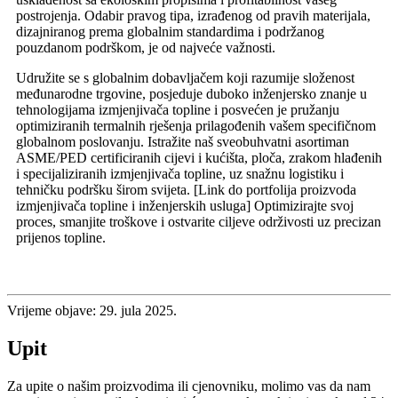
postrojenja. Odabir pravog tipa, izrađenog od pravih materijala,
dizajniranog prema globalnim standardima i podržanog
pouzdanom podrškom, je od najveće važnosti.
Udružite se s globalnim dobavljačem koji razumije složenost
međunarodne trgovine, posjeduje duboko inženjersko znanje u
tehnologijama izmjenjivača topline i posvećen je pružanju
optimiziranih termalnih rješenja prilagođenih vašem specifičnom
globalnom poslovanju. Istražite naš sveobuhvatni asortiman
ASME/PED certificiranih cijevi i kućišta, ploča, zrakom hlađenih
i specijaliziranih izmjenjivača topline, uz snažnu logistiku i
tehničku podršku širom svijeta. [Link do portfolija proizvoda
izmjenjivača topline i inženjerskih usluga] Optimizirajte svoj
proces, smanjite troškove i ostvarite ciljeve održivosti uz precizan
prijenos topline.
Vrijeme objave: 29. jula 2025.
Upit
Za upite o našim proizvodima ili cjenovniku, molimo vas da nam