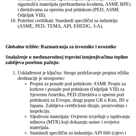
sigurnošću materijala (prehrambena kvaliteta, ASME BPE)
i direktivama za opremu pod pritiskom (PED, ASME
Odjeljak VIII).
Potrebni certifikati: Standardi specifični za industriju
(ASME, PED, TEMA, API, EHEDG, 3-A).
Globalno tržište: Razmatranja za izvoznike i uvoznike
Snalaženje u međunarodnoj trgovini izmjenjivačima topline
zahtijeva posebnu pažnju:
Usklađenost je ključna: Strogo pridržavanje propisa tržišta
destinacije je neosporno:
Propisi za posude pod pritiskom: ASME Propis za
kotlove i posude pod pritiskom (Odjeljak VIII) za
Sjevernu Ameriku, PED (Direktiva o opremi pod
pritiskom) za Evropu, drugi poput GB u Kini, JIS u
Japanu. Zahtijeva certificirani dizajn, proizvodnju i
inspekciju.
Sljedivost materijala: Ovjereni izvještaji o ispitivanju
mlinova (MTR) koji dokazuju sastav i svojstva
materijala.
Standardi specifični za industriju: API 660 (cijevi i