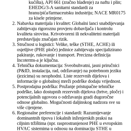
kućišta), API 661 (zračno hlađenje) za naftu i plin;
EHEDG/3-A sanitarni standardi za
hranu/pića/farmaceutsku industriju; NACE MR0175
za kisele primjene.
Nabavka materijala i kvalitet: Globalni lanci snabdijevanja
zahtijevaju rigoroznu provjeru dobavljača i kontrolu
kvaliteta sirovina. Krivotvoreni ili nekvalitetni materijali
predstavljaju značajan rizik.
Stručnost u logistici: Velike, teške (STHE, ACHE) ili
osjetljive (PHE ploče) jedinice zahtijevaju specijalizirano
pakiranje, rukovanje i transport. Precizna definicija
Incoterms-a je ključna.
Tehnička dokumentacija: Sveobuhvatni, jasni priručnici
(P&ID, instalacija, rad, održavanje) na potrebnom jeziku
(jezicima) su neophodni. Liste rezervnih dijelova i
informacije o globalnoj mreži podrške dodaju vrijednost.
Postprodajna podrška: Pružanje pristupačne tehničke
podrške, lako dostupnih rezervnih dijelova (brtve, ploče) i
potencijalnih ugovora o održavanju gradi dugoročne
odnose globalno. Mogućnosti daljinskog nadzora sve su
više cijenjene.
Regionalne preferencije i standardi: Razumijevanje
dominantnih tipova i lokalnih inženjerskih praksi na
ciljnim tržištima (npr. rasprostranjenost PHE u evropskim
HVAC sistemima u odnosu na dominaciju STHE u