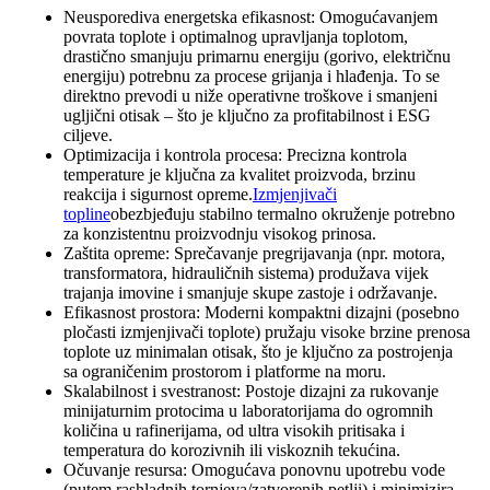
Neusporediva energetska efikasnost: Omogućavanjem
povrata toplote i optimalnog upravljanja toplotom,
drastično smanjuju primarnu energiju (gorivo, električnu
energiju) potrebnu za procese grijanja i hlađenja. To se
direktno prevodi u niže operativne troškove i smanjeni
ugljični otisak – što je ključno za profitabilnost i ESG
ciljeve.
Optimizacija i kontrola procesa: Precizna kontrola
temperature je ključna za kvalitet proizvoda, brzinu
reakcija i sigurnost opreme.
Izmjenjivači
topline
obezbjeđuju stabilno termalno okruženje potrebno
za konzistentnu proizvodnju visokog prinosa.
Zaštita opreme: Sprečavanje pregrijavanja (npr. motora,
transformatora, hidrauličnih sistema) produžava vijek
trajanja imovine i smanjuje skupe zastoje i održavanje.
Efikasnost prostora: Moderni kompaktni dizajni (posebno
pločasti izmjenjivači toplote) pružaju visoke brzine prenosa
toplote uz minimalan otisak, što je ključno za postrojenja
sa ograničenim prostorom i platforme na moru.
Skalabilnost i svestranost: Postoje dizajni za rukovanje
minijaturnim protocima u laboratorijama do ogromnih
količina u rafinerijama, od ultra visokih pritisaka i
temperatura do korozivnih ili viskoznih tekućina.
Očuvanje resursa: Omogućava ponovnu upotrebu vode
(putem rashladnih tornjeva/zatvorenih petlji) i minimizira