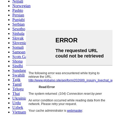
Nepali
Norwegian
Pashto
Persian
Punjabi
Serbian
Sesotho
Sinhala
Slovak
Slovenian
Somali
Samoan
Scots Gaelic
Shona
Sindhi
Sundanese
Swahili
Tajik
Tamil
Telugu
Thai
Ukrainian
Urdu
Uzbek
Vietnamese