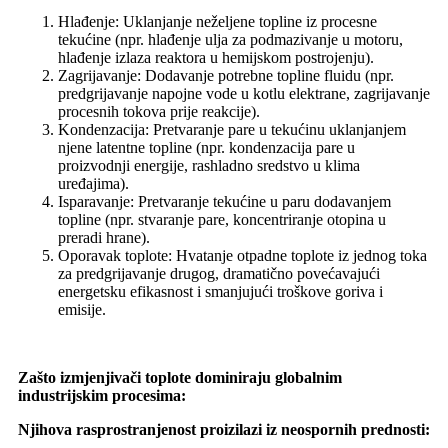
Hlađenje: Uklanjanje neželjene topline iz procesne
tekućine (npr. hlađenje ulja za podmazivanje u motoru,
hlađenje izlaza reaktora u hemijskom postrojenju).
Zagrijavanje: Dodavanje potrebne topline fluidu (npr.
predgrijavanje napojne vode u kotlu elektrane, zagrijavanje
procesnih tokova prije reakcije).
Kondenzacija: Pretvaranje pare u tekućinu uklanjanjem
njene latentne topline (npr. kondenzacija pare u
proizvodnji energije, rashladno sredstvo u klima
uređajima).
Isparavanje: Pretvaranje tekućine u paru dodavanjem
topline (npr. stvaranje pare, koncentriranje otopina u
preradi hrane).
Oporavak toplote: Hvatanje otpadne toplote iz jednog toka
za predgrijavanje drugog, dramatično povećavajući
energetsku efikasnost i smanjujući troškove goriva i
emisije.
Zašto izmjenjivači toplote dominiraju globalnim
industrijskim procesima:
Njihova rasprostranjenost proizilazi iz neospornih prednosti: