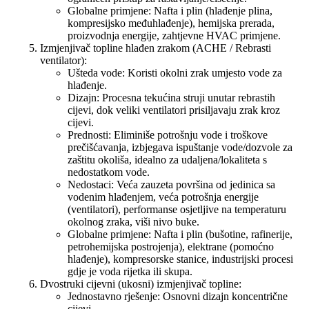
Globalne primjene: Nafta i plin (hlađenje plina,
kompresijsko međuhlađenje), hemijska prerada,
proizvodnja energije, zahtjevne HVAC primjene.
Izmjenjivač topline hlađen zrakom (ACHE / Rebrasti
ventilator):
Ušteda vode: Koristi okolni zrak umjesto vode za
hlađenje.
Dizajn: Procesna tekućina struji unutar rebrastih
cijevi, dok veliki ventilatori prisiljavaju zrak kroz
cijevi.
Prednosti: Eliminiše potrošnju vode i troškove
prečišćavanja, izbjegava ispuštanje vode/dozvole za
zaštitu okoliša, idealno za udaljena/lokaliteta s
nedostatkom vode.
Nedostaci: Veća zauzeta površina od jedinica sa
vodenim hlađenjem, veća potrošnja energije
(ventilatori), performanse osjetljive na temperaturu
okolnog zraka, viši nivo buke.
Globalne primjene: Nafta i plin (bušotine, rafinerije,
petrohemijska postrojenja), elektrane (pomoćno
hlađenje), kompresorske stanice, industrijski procesi
gdje je voda rijetka ili skupa.
Dvostruki cijevni (ukosni) izmjenjivač topline:
Jednostavno rješenje: Osnovni dizajn koncentrične
cijevi.