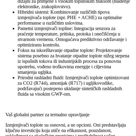
dizajni za primjene s visokim toplinskim fluksom (hlađenje
elektronike, zrakoplovstvo).
Hibridni sistemi: Kombinovanje različitih tipova
izmjenjivača toplote (npr. PHE + ACHE) za optimalne
performanse u različitim uslovima.
Pametni izmjenjivači topline: Integracija senzora za
praćenje temperature, pritiska, protoka i onečišćenja u
stvarnom vremenu. Omogućava prediktivno održavanje i
optimiziranu kontrolu.
Fokus na iskorištavanje otpadne toplote: Projektovanje
sistema posebno za hvatanje otpadne toplote nižeg stepena
iz ispušnih tokova ili industrijskih procesa za ponovnu
upotrebu, vođeno troškovima energije i ciljevima
smanjenja ugljika.
Prirodni rashladni fluidi: Izmjenjivači toplote optimizovani
za CO2 (R744), amonijak (R717) i ugljikovodike,
podržavajući postepeno ukidanje sintetičkih rashladnih
fluida sa visokim GWP-om.
Vaš globalni partner za termalno upravljanje
Izmjenjivači toplote su osnovni, a ne opcioni. Oni predstavljaju
ključnu investiciju koja utiče na efikasnost, pouzdanost,
usklađenost sa ekološkim propisima i profitabilnost vašeg