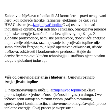
Zaboravite blještavu robotiku ili AI kontrolere – pravi neopjevani
heroj koji pokreće fabrike, rafinerije, elektrane, pa čak i vaš
HVAC sistem je...
izmjenjivač topline
Ovaj osnovni komad
industrijske opreme, koji radi tiho i efikasno, omogućava prijenos
toplinske energije između fluida bez njihovog miješanja. Za
globalne proizvođače, hemijske prerađivače, dobavljače energije
i upravitelje objekata, razumijevanje izmjenjivača topline nije
samo tehnički žargon; to je ključ operativne efikasnosti, uštede
troškova, održivosti i konkurentske prednosti. Hajde da
demistificiramo ovu ključnu tehnologiju i istražimo njenu vitalnu
ulogu u globalnoj industriji.
Više od osnovnog grijanja i hlađenja: Osnovni princip
izmjenjivača topline
U najjednostavnijem slučaju, a
izmjenjivač topline
olakšava
prenos toplote iz jedne tečnosti (tečnosti ili gasa) u drugu. Ove
tečnosti teku odvojeno čvrstim zidom (obično metalnim),
sprečavajući kontaminaciju, a istovremeno omogućavajući prolaz
toplotne energije. Ovaj proces je sveprisutan: