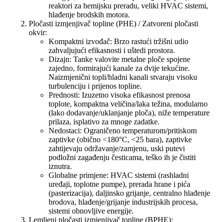
reaktori za hemijsku preradu, veliki HVAC sistemi,
hlađenje brodskih motora.
Pločasti izmjenjivač topline (PHE) / Zatvoreni pločasti
okvir:
Kompaktni izvođač: Brzo rastući tržišni udio
zahvaljujući efikasnosti i uštedi prostora.
Dizajn: Tanke valovite metalne ploče spojene
zajedno, formirajući kanale za dvije tekućine.
Naizmjenični topli/hladni kanali stvaraju visoku
turbulenciju i prijenos topline.
Prednosti: Izuzetno visoka efikasnost prenosa
toplote, kompaktna veličina/laka težina, modularno
(lako dodavanje/uklanjanje ploča), niže temperature
prilaza, isplativo za mnoge zadatke.
Nedostaci: Ograničeno temperaturom/pritiskom
zaptivke (obično <180°C, <25 bara), zaptivke
zahtijevaju održavanje/zamjenu, uski putevi
podložni zagađenju česticama, teško ih je čistiti
iznutra.
Globalne primjene: HVAC sistemi (rashladni
uređaji, toplotne pumpe), prerada hrane i pića
(pasterizacija), daljinsko grijanje, centralno hlađenje
brodova, hlađenje/grijanje industrijskih procesa,
sistemi obnovljive energije.
Lemljeni pločasti izmjenjivač topline (BPHE):