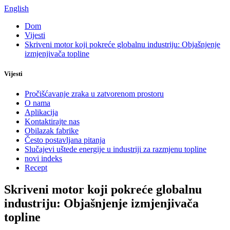
English
Dom
Vijesti
Skriveni motor koji pokreće globalnu industriju: Objašnjenje
izmjenjivača topline
Vijesti
Pročišćavanje zraka u zatvorenom prostoru
O nama
Aplikacija
Kontaktirajte nas
Obilazak fabrike
Često postavljana pitanja
Slučajevi uštede energije u industriji za razmjenu topline
novi indeks
Recept
Skriveni motor koji pokreće globalnu
industriju: Objašnjenje izmjenjivača
topline