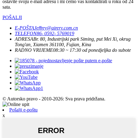
ostavite svoju e-mail adresu i mi ćemo vas kontaktirati u roku od 24
sata.
POŠALJI
E-POŠTA
Jeffrey@airerv.com.cn
TELEFON
86- 0592- 5769019
ADRESA
Br. 80, Industrijski park Siming, put Mei Xi, okrug
Tong'an, Xiamen 361100, Fujian, Kina
RADNO VRIJEME
08:30 ~ 17:30 od ponedjeljka do subote
© Autorsko pravo - 2010-2026: Sva prava pridržana.
Pošalji e-poštu
x