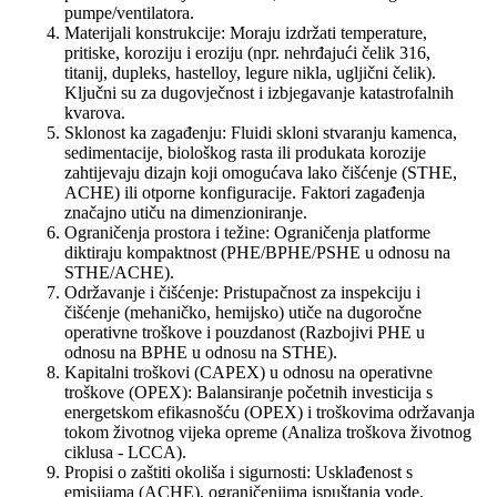
pumpe/ventilatora.
Materijali konstrukcije: Moraju izdržati temperature,
pritiske, koroziju i eroziju (npr. nehrđajući čelik 316,
titanij, dupleks, hastelloy, legure nikla, ugljični čelik).
Ključni su za dugovječnost i izbjegavanje katastrofalnih
kvarova.
Sklonost ka zagađenju: Fluidi skloni stvaranju kamenca,
sedimentacije, biološkog rasta ili produkata korozije
zahtijevaju dizajn koji omogućava lako čišćenje (STHE,
ACHE) ili otporne konfiguracije. Faktori zagađenja
značajno utiču na dimenzioniranje.
Ograničenja prostora i težine: Ograničenja platforme
diktiraju kompaktnost (PHE/BPHE/PSHE u odnosu na
STHE/ACHE).
Održavanje i čišćenje: Pristupačnost za inspekciju i
čišćenje (mehaničko, hemijsko) utiče na dugoročne
operativne troškove i pouzdanost (Razbojivi PHE u
odnosu na BPHE u odnosu na STHE).
Kapitalni troškovi (CAPEX) u odnosu na operativne
troškove (OPEX): Balansiranje početnih investicija s
energetskom efikasnošću (OPEX) i troškovima održavanja
tokom životnog vijeka opreme (Analiza troškova životnog
ciklusa - LCCA).
Propisi o zaštiti okoliša i sigurnosti: Usklađenost s
emisijama (ACHE), ograničenjima ispuštanja vode,