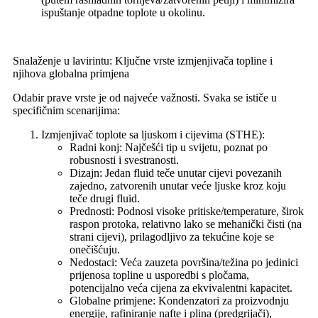
ispuštanje otpadne toplote u okolinu.
Snalaženje u lavirintu: Ključne vrste izmjenjivača topline i
njihova globalna primjena
Odabir prave vrste je od najveće važnosti. Svaka se ističe u
specifičnim scenarijima:
Izmjenjivač toplote sa ljuskom i cijevima (STHE):
Radni konj: Najčešći tip u svijetu, poznat po
robusnosti i svestranosti.
Dizajn: Jedan fluid teče unutar cijevi povezanih
zajedno, zatvorenih unutar veće ljuske kroz koju
teče drugi fluid.
Prednosti: Podnosi visoke pritiske/temperature, širok
raspon protoka, relativno lako se mehanički čisti (na
strani cijevi), prilagodljivo za tekućine koje se
onečišćuju.
Nedostaci: Veća zauzeta površina/težina po jedinici
prijenosa topline u usporedbi s pločama,
potencijalno veća cijena za ekvivalentni kapacitet.
Globalne primjene: Kondenzatori za proizvodnju
energije, rafiniranje nafte i plina (predgrijači),