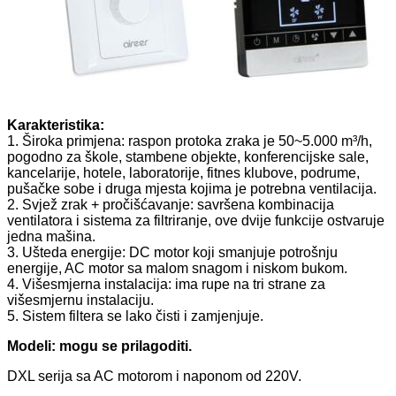
Karakteristika:
1. Široka primjena: raspon protoka zraka je 50~5.000 m³/h,
pogodno za škole, stambene objekte, konferencijske sale,
kancelarije, hotele, laboratorije, fitnes klubove, podrume,
pušačke sobe i druga mjesta kojima je potrebna ventilacija.
2. Svjež zrak + pročišćavanje: savršena kombinacija
ventilatora i sistema za filtriranje, ove dvije funkcije ostvaruje
jedna mašina.
3. Ušteda energije: DC motor koji smanjuje potrošnju
energije, AC motor sa malom snagom i niskom bukom.
4. Višesmjerna instalacija: ima rupe na tri strane za
višesmjernu instalaciju.
5. Sistem filtera se lako čisti i zamjenjuje.
Modeli: mogu se prilagoditi.
DXL serija sa AC motorom i naponom od 220V.