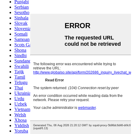
Punjabi
Serbian
Sesotho
Sinhala
Slovak
Slovenian
Somali
Samoan
Scots Gaelic
Shona
Sindhi
Sundanese
Swahili
Tajik
Tamil
Telugu
Thai
Ukrainian
Urdu
Uzbek
Vietnamese
Welsh
Xhosa
Yiddish
Yoruba