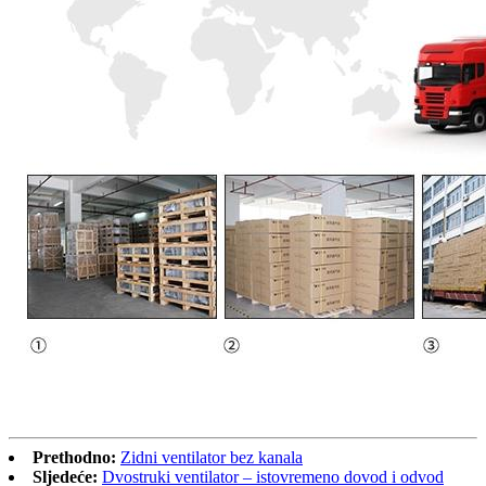
Prethodno:
Zidni ventilator bez kanala
Sljedeće:
Dvostruki ventilator – istovremeno dovod i odvod