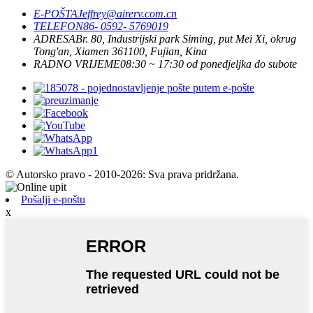
E-POŠTA
Jeffrey@airerv.com.cn
TELEFON
86- 0592- 5769019
ADRESA
Br. 80, Industrijski park Siming, put Mei Xi, okrug
Tong'an, Xiamen 361100, Fujian, Kina
RADNO VRIJEME
08:30 ~ 17:30 od ponedjeljka do subote
© Autorsko pravo - 2010-2026: Sva prava pridržana.
Pošalji e-poštu
x