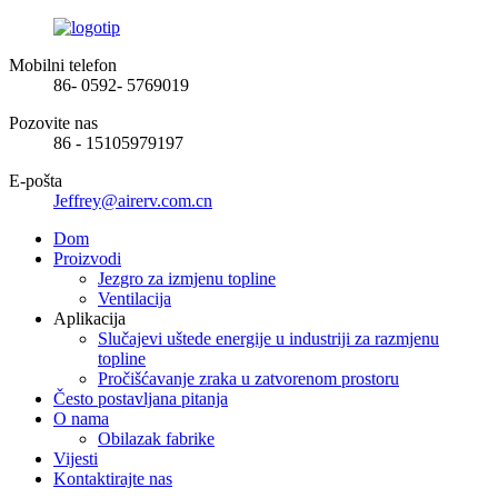
Mobilni telefon
86- 0592- 5769019
Pozovite nas
86 - 15105979197
E-pošta
Jeffrey@airerv.com.cn
Dom
Proizvodi
Jezgro za izmjenu topline
Ventilacija
Aplikacija
Slučajevi uštede energije u industriji za razmjenu
topline
Pročišćavanje zraka u zatvorenom prostoru
Često postavljana pitanja
O nama
Obilazak fabrike
Vijesti
Kontaktirajte nas