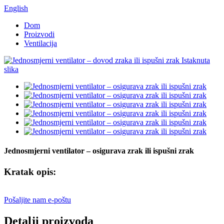
English
Dom
Proizvodi
Ventilacija
Jednosmjerni ventilator – osigurava zrak ili ispušni zrak
Kratak opis:
Pošaljite nam e-poštu
Detalji proizvoda